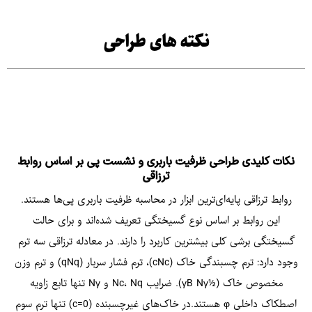
نکته های طراحی
نکات کلیدی طراحی ظرفیت باربری و نشست پی بر اساس روابط
ترزاقی
روابط ترزاقی پایه‌ای‌ترین ابزار در محاسبه ظرفیت باربری پی‌ها هستند.
این روابط بر اساس نوع گسیختگی تعریف شده‌اند و برای حالت
گسیختگی برشی کلی بیشترین کاربرد را دارند. در معادله ترزاقی سه ترم
وجود دارد: ترم چسبندگی خاک (cNc)، ترم فشار سربار (qNq) و ترم وزن
مخصوص خاک (½γB Nγ). ضرایب Nc، Nq و Nγ تنها تابع زاویه
اصطکاک داخلی φ هستند.در خاک‌های غیرچسبنده (c=0) تنها ترم سوم