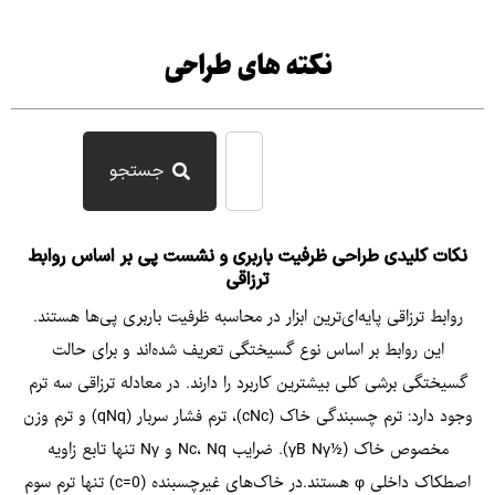
نکته های طراحی
جستجو
نکات کلیدی طراحی ظرفیت باربری و نشست پی بر اساس روابط
ترزاقی
روابط ترزاقی پایه‌ای‌ترین ابزار در محاسبه ظرفیت باربری پی‌ها هستند.
این روابط بر اساس نوع گسیختگی تعریف شده‌اند و برای حالت
گسیختگی برشی کلی بیشترین کاربرد را دارند. در معادله ترزاقی سه ترم
وجود دارد: ترم چسبندگی خاک (cNc)، ترم فشار سربار (qNq) و ترم وزن
مخصوص خاک (½γB Nγ). ضرایب Nc، Nq و Nγ تنها تابع زاویه
اصطکاک داخلی φ هستند.در خاک‌های غیرچسبنده (c=0) تنها ترم سوم