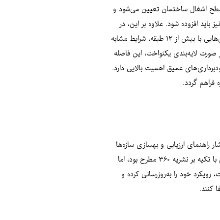
ا بر اساس سطح اشغال ساختمان تعیین می‌شود و
متر مربع اضافی دو گمانه نیز باید افزوده شود. علاوه بر این، در
صورت وجود گودبرداری عمیق‌تر از ۲۰ متر، تعداد گمانه‌ها باید ۵۰ درصد افزایش یابد. در پروژه‌های انبوه‌سازی نیز معیارها کمی متفاوت است؛ برای ساختمان‌هایی با بیش از ۱۲ طبقه، شرایط مشابه
 و برای ساختمان‌های کمتر از پنج طبقه در صورت لایه‌بندی یکنواخت، این فاصله
اص مانند گودبرداری‌های عمیق اهمیت بالایی دارد.
 فراهم گردد.
اه با انتشار راهنمای ارزیابی و بهسازی سازه‌ها
توسط مرکز تحقیقات، نقطه‌عطفی در جهت‌گیری طراحی سازه‌ها در کشور محسوب می‌شود. پیش از این، طراحی عملکردی بیشتر در مقاوم‌سازی و بهسازی با تکیه بر نشریه ۳۶۰ مطرح بود، اما
 رویکرد خود را به‌روزرسانی کرده و
 کنند.