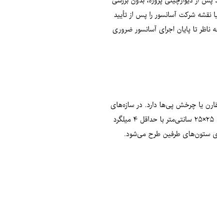
 پس از دیوارچینی پروژه، بدون بررسی
نقشه شرکت آسانسور را پس از تأیید
جه ناظر تا پایان اجرای آسانسور ضروری
رن یا چرخش پی‌ها دارد. در سازه‌های
یک‌طبقه با دهانه‌های بزرگ و شالوده‌های عمیق و پایدار، طبق بند ۹-۱۵ مقررات ملی ساختمان، استفاده از کلاف الزامی نیست. حداقل ابعاد کلاف رابط باید ۲۵×۲۵ سانتی‌متر با حداقل ۴ میلگرد
 ۹-۱۵-۳-۶-۲، کلاف برای نیروی کششی معادل ۱۰٪ بزرگ‌ترین نیروی محوری ستون‌های طرفین طرح می‌شود.