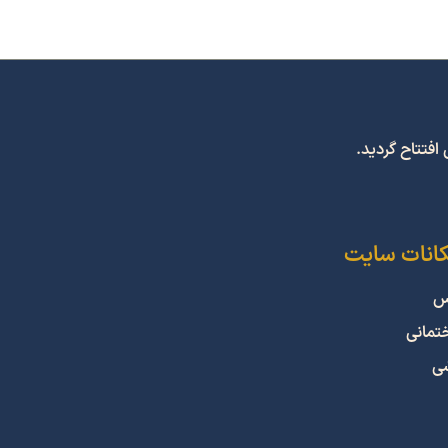
کانات سایت
س
ختمانی
شی