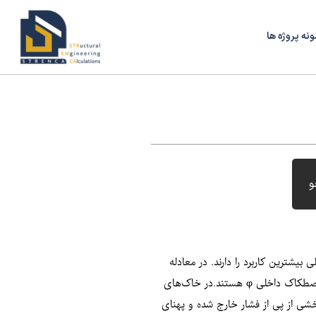
ونه پروژه ها
و
بیشترین کاربرد را دارند. در معادله
ترزاقی سه ترم وجود دارد: ترم چسبندگی خاک (cNc)، ترم فشار سربار (qNq) و ترم وزن مخصوص خاک (½γB Nγ). ضرایب Nc، Nq و Nγ تنها تابع زاویه اصطکاک داخلی φ هستند.در خاک‌های
د، بخشی از پی از فشار خارج شده و پهنای