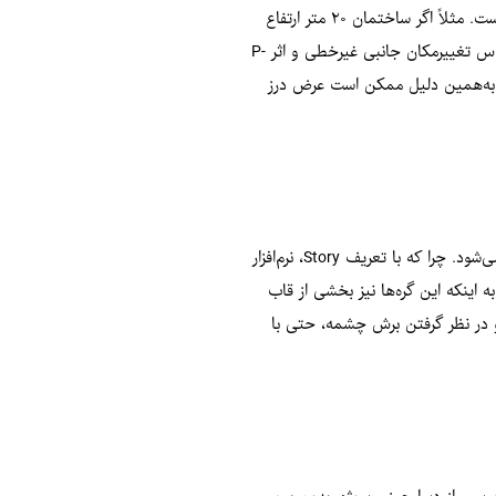
برای ساختمان‌های تا ۸ طبقه، محاسبه درز انقطاع ساده است: ارتفاع کل ساختمان را در ۰.۵٪ ضرب کنید. حاصل، حداقل فاصله لازم از ساختمان مجاور است. مثلاً اگر ساختمان ۲۰ متر ارتفاع
داشته باشد، باید حداقل ۱۰ سانتی‌متر با ساختمان کناری فاصله داشته باشد. اما برای ساختمان‌های بیش از ۸ طبقه یا با اهمیت زیاد، باید درز انقطاع بر اساس تغییرمکان جانبی غیرخطی و اثر P-
 و به‌همین دلیل ممکن است عرض درز
در مدلسازی نیم‌طبقه در سازه‌های بتنی، استفاده از ابزارهای کمکی ترسیمی به‌جای تعریف مستقیم Story یا Reference Plane در نرم‌افزار ETABS توصیه می‌شود. چرا که با تعریف Story، نرم‌افزار
حاسبه انجام نمی‌شود. با توجه به اینکه این گره‌ها نیز بخشی از قاب
 و در نظر گرفتن برش چشمه، حتی با