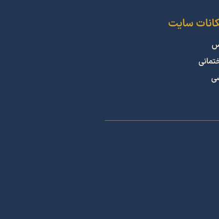
کانات سایت
س
ختمانی
شی