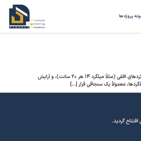
ونه پروژه ها
در اجرای دیوارهای برشی، سه پارامتر میلگردگذاری باید دقیقاً کنترل شود: فاصله میلگردهای قائم (مثلاً ۱۵ سانتی‌متر)، فاصله میلگردهای افقی (مثلاً میلگرد ۱۴ هر ۲۰ سانت)، و آرایش