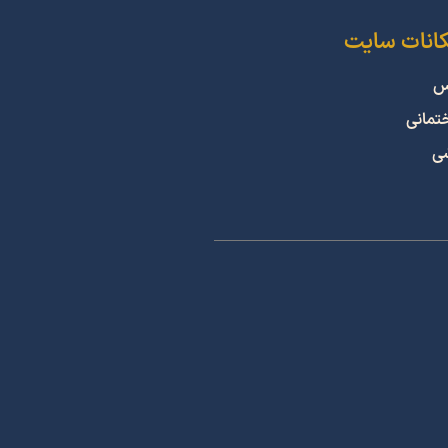
کانات سایت
س
ختمانی
شی