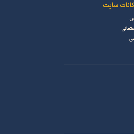
کانات سایت
س
ختمانی
شی