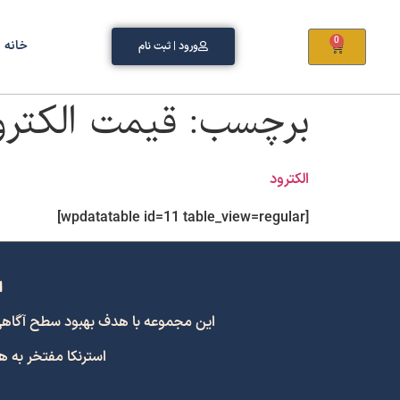
0
خانه
ورود | ثبت نام
برچسب:
قیمت الکترو
الکترود
[wpdatatable id=11 table_view=regular]
ا
این مجموعه با هدف بهبود سطح آگاهی و اشتراک
استرنکا مفتخر به 