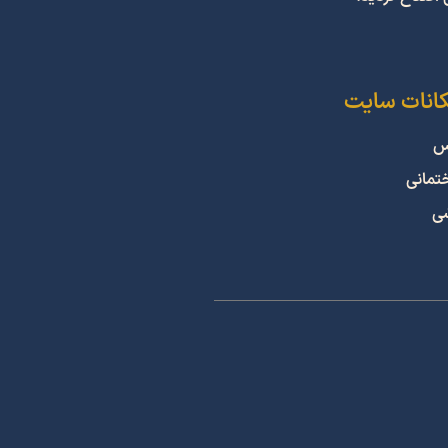
کانات سایت
س
ختمانی
شی