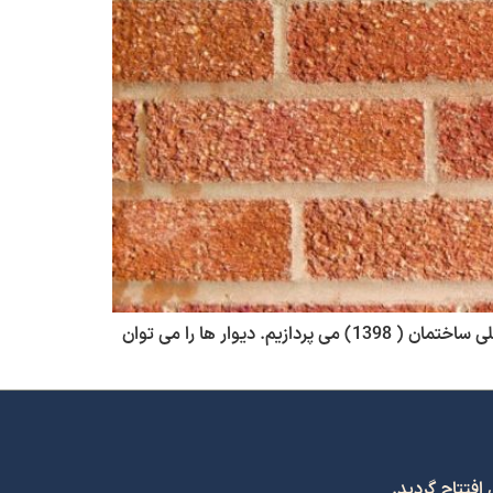
در این مقاله به بررسی انواع دیوار های اجرایی در سازه، بارگذاری و جزییات آن ها منطبق با آخرین ویرایش مبحث ششم مقررات ملی ساختمان ( 1398) می پردازیم. دیوار ها را می توان