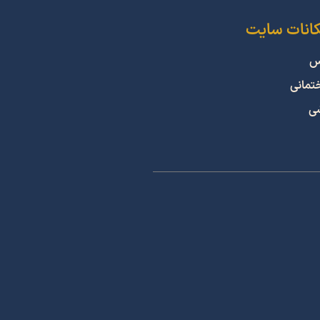
کانات سایت
س
ختمانی
شی