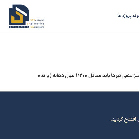
ونه پروژه ها
در اجرای سقف، رعایت چند نکته کلیدی برای جلوگیری از خیز مثبت تیر یا حتی ریزش سقف در حین بتن‌ریزی ضروری است. اول، خیز منفی تیرها باید معادل ۱/۲۰۰ طول دهانه (یا ۰.۵