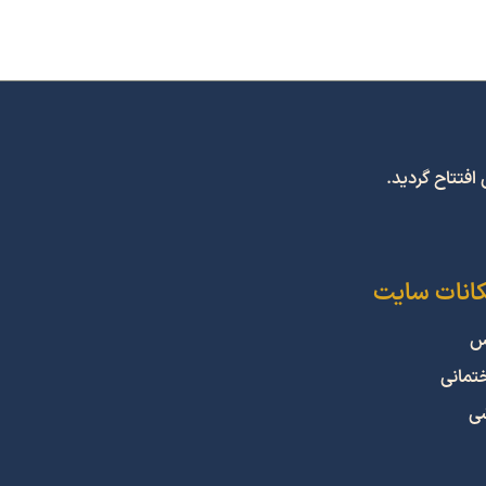
کانات سایت
س
ختمانی
شی