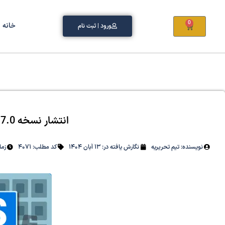
0
خانه
ورود | ثبت نام
انتشار نسخه SAFE 22.7.0
نویسنده:
تیم تحریریه
نگارش یافته در:
13 آبان 1404
کد مطلب: 4071
زمان